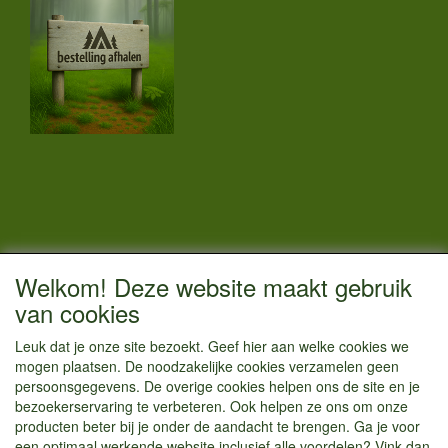
CONTACTGEGEVENS
Welkom! Deze website maakt gebruik
Vestigingsadres:
van cookies
Kamperenenzo.nl
Leuk dat je onze site bezoekt. Geef hier aan welke cookies we
Hoofdweg 36
mogen plaatsen. De noodzakelijke cookies verzamelen geen
1433 JW Kudelstaart
persoonsgegevens. De overige cookies helpen ons de site en je
bezoekerservaring te verbeteren. Ook helpen ze ons om onze
info@kamperenenzo.nl
producten beter bij je onder de aandacht te brengen. Ga je voor
Tel : 06 125 82 112
een optimaal werkende website inclusief alle voordelen? Vink dan