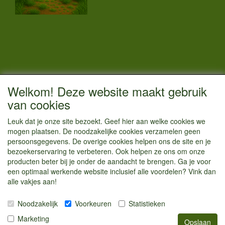
CONTACTGEGEVENS
Welkom! Deze website maakt gebruik
Vestigingsadres:
van cookies
Kamperenenzo.nl
Leuk dat je onze site bezoekt. Geef hier aan welke cookies we
Hoofdweg 36
mogen plaatsen. De noodzakelijke cookies verzamelen geen
1433 JW Kudelstaart
persoonsgegevens. De overige cookies helpen ons de site en je
bezoekerservaring te verbeteren. Ook helpen ze ons om onze
info@kamperenenzo.nl
producten beter bij je onder de aandacht te brengen. Ga je voor
Tel : 06 125 82 112
een optimaal werkende website inclusief alle voordelen? Vink dan
alle vakjes aan!
Handelend onder
Caravanstalling Westwijk
Noodzakelijk
Voorkeuren
Statistieken
KvK nummer : 70477329
Marketing
Opslaan