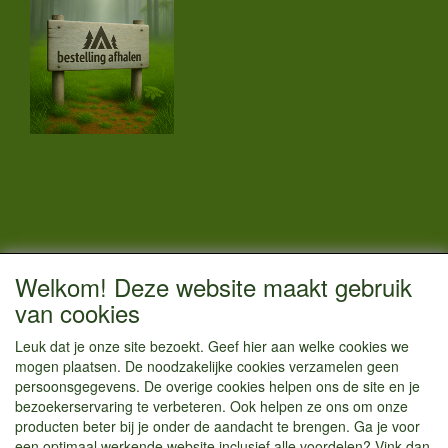
CONTACTGEGEVENS
Welkom! Deze website maakt gebruik
Vestigingsadres:
van cookies
Kamperenenzo.nl
Leuk dat je onze site bezoekt. Geef hier aan welke cookies we
Hoofdweg 36
mogen plaatsen. De noodzakelijke cookies verzamelen geen
1433 JW Kudelstaart
persoonsgegevens. De overige cookies helpen ons de site en je
bezoekerservaring te verbeteren. Ook helpen ze ons om onze
info@kamperenenzo.nl
producten beter bij je onder de aandacht te brengen. Ga je voor
Tel : 06 125 82 112
een optimaal werkende website inclusief alle voordelen? Vink dan