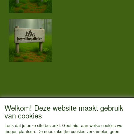
CONTACTGEGEVENS
Welkom! Deze website maakt gebruik
Vestigingsadres:
van cookies
Kamperenenzo.nl
Leuk dat je onze site bezoekt. Geef hier aan welke cookies we
Hoofdweg 36
mogen plaatsen. De noodzakelijke cookies verzamelen geen
1433 JW Kudelstaart