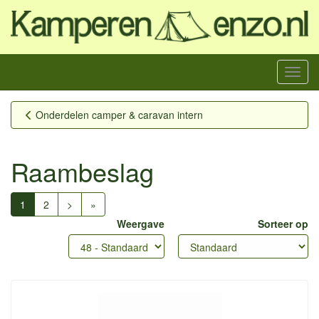
Menu
Onderdelen camper & caravan intern
Raambeslag
1
2
>
»
Weergave
Sorteer op