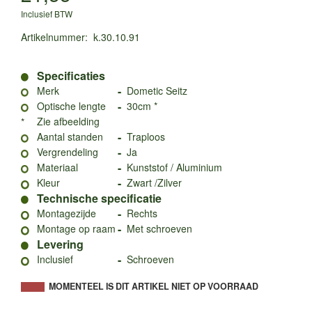
Inclusief BTW
Artikelnummer
:
k.30.10.91
Specificaties
-
Merk
Dometic Seitz
-
Optische lengte
30cm *
Zie afbeelding
*
-
Aantal standen
Traploos
-
Vergrendeling
Ja
-
Materiaal
Kunststof / Aluminium
-
Kleur
Zwart /Zilver
Technische specificatie
-
Montagezijde
Rechts
-
Montage op raam
Met schroeven
Levering
-
Inclusief
Schroeven
MOMENTEEL IS DIT ARTIKEL NIET OP VOORRAAD