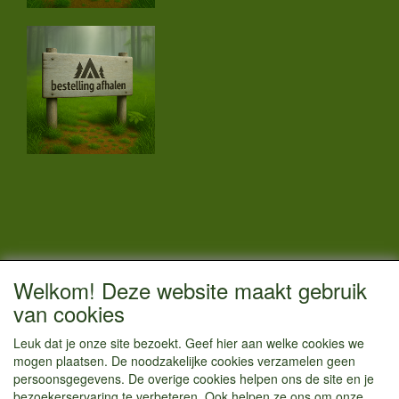
CONTACTGEGEVENS
Welkom! Deze website maakt gebruik
Vestigingsadres:
van cookies
Kamperenenzo.nl
Leuk dat je onze site bezoekt. Geef hier aan welke cookies we
Hoofdweg 36
mogen plaatsen. De noodzakelijke cookies verzamelen geen
1433 JW Kudelstaart
persoonsgegevens. De overige cookies helpen ons de site en je
bezoekerservaring te verbeteren. Ook helpen ze ons om onze