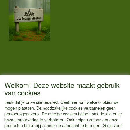
CONTACTGEGEVENS
Welkom! Deze website maakt gebruik
Vestigingsadres:
van cookies
Kamperenenzo.nl
Leuk dat je onze site bezoekt. Geef hier aan welke cookies we
Hoofdweg 36
mogen plaatsen. De noodzakelijke cookies verzamelen geen
1433 JW Kudelstaart
persoonsgegevens. De overige cookies helpen ons de site en je
bezoekerservaring te verbeteren. Ook helpen ze ons om onze
info@kamperenenzo.nl
producten beter bij je onder de aandacht te brengen. Ga je voor
Tel : 06 125 82 112