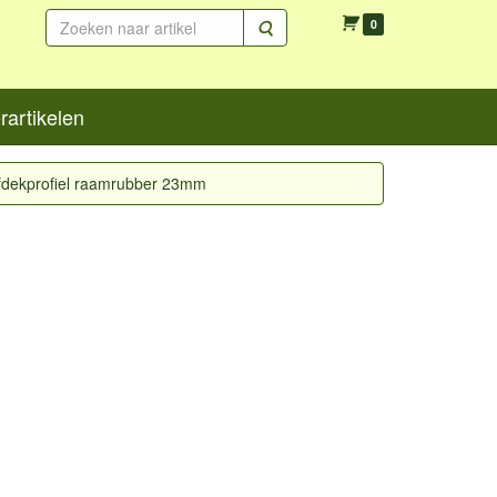
Zoeken
0
artikelen
fdekprofiel raamrubber 23mm