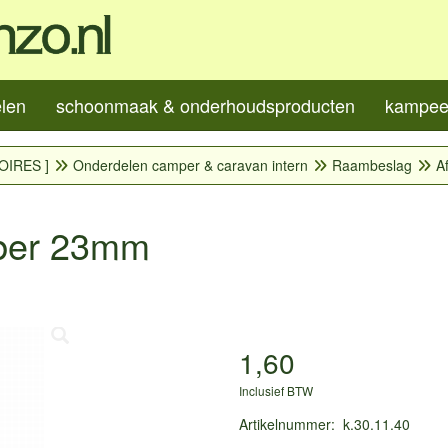
elen
schoonmaak & onderhoudsproducten
kampeer
OIRES ]
Onderdelen camper & caravan intern
Raambeslag
A
bber 23mm
1,60
Inclusief BTW
Artikelnummer
:
k.30.11.40