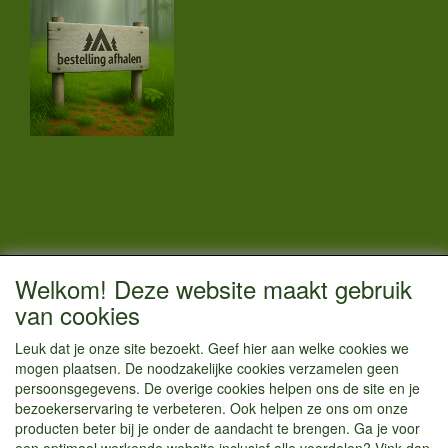
CONTACTGEGEVENS
Welkom! Deze website maakt gebruik
Vestigingsadres:
van cookies
Kamperenenzo.nl
Leuk dat je onze site bezoekt. Geef hier aan welke cookies we
Hoofdweg 36
mogen plaatsen. De noodzakelijke cookies verzamelen geen
1433 JW Kudelstaart
persoonsgegevens. De overige cookies helpen ons de site en je
bezoekerservaring te verbeteren. Ook helpen ze ons om onze
info@kamperenenzo.nl
producten beter bij je onder de aandacht te brengen. Ga je voor
Tel : 06 125 82 112