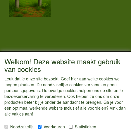
CONTACTGEGEVENS
Welkom! Deze website maakt gebruik
Vestigingsadres:
van cookies
Kamperenenzo.nl
Leuk dat je onze site bezoekt. Geef hier aan welke cookies we
Hoofdweg 36
mogen plaatsen. De noodzakelijke cookies verzamelen geen
1433 JW Kudelstaart
persoonsgegevens. De overige cookies helpen ons de site en je
bezoekerservaring te verbeteren. Ook helpen ze ons om onze
info@kamperenenzo.nl
producten beter bij je onder de aandacht te brengen. Ga je voor
Tel : 06 125 82 112
een optimaal werkende website inclusief alle voordelen? Vink dan
alle vakjes aan!
Handelend onder
Caravanstalling Westwijk
Noodzakelijk
Voorkeuren
Statistieken
KvK nummer : 70477329