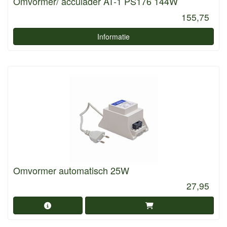
Omvormer/ acculader AT-1 PS176 144W
155,75
Informatie
Omvormer automatisch 25W
27,95