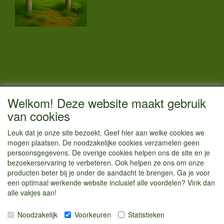
CONTACTGEGEVENS
Welkom! Deze website maakt gebruik
Vestigingsadres:
van cookies
Kamperenenzo.nl
Leuk dat je onze site bezoekt. Geef hier aan welke cookies we
Hoofdweg 36
mogen plaatsen. De noodzakelijke cookies verzamelen geen
1433 JW Kudelstaart
persoonsgegevens. De overige cookies helpen ons de site en je
bezoekerservaring te verbeteren. Ook helpen ze ons om onze
info@kamperenenzo.nl
producten beter bij je onder de aandacht te brengen. Ga je voor
Tel : 06 125 82 112
een optimaal werkende website inclusief alle voordelen? Vink dan
alle vakjes aan!
Handelend onder
Caravanstalling Westwijk
Noodzakelijk
Voorkeuren
Statistieken
KvK nummer : 70477329