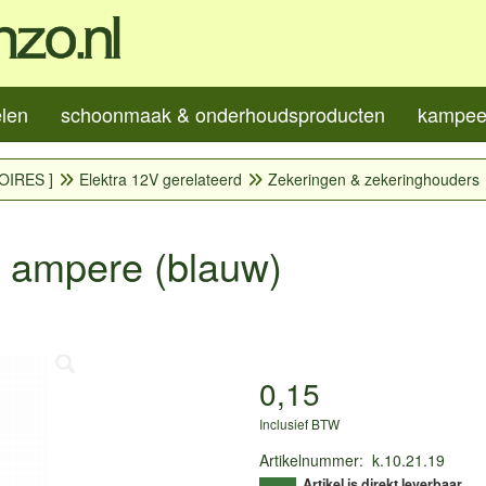
elen
schoonmaak & onderhoudsproducten
kampeer
OIRES ]
Elektra 12V gerelateerd
Zekeringen & zekeringhouders
5 ampere (blauw)
0,15
Inclusief BTW
Artikelnummer
:
k.10.21.19
Artikel is direkt leverbaar