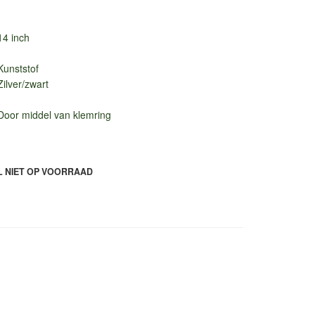
14 inch
Kunststof
Zilver/zwart
Door middel van klemring
L NIET OP VOORRAAD