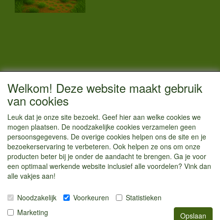
CONTACTGEGEVENS
Welkom! Deze website maakt gebruik
Vestigingsadres:
van cookies
Kamperenenzo.nl
Leuk dat je onze site bezoekt. Geef hier aan welke cookies we
Hoofdweg 36
mogen plaatsen. De noodzakelijke cookies verzamelen geen
1433 JW Kudelstaart
persoonsgegevens. De overige cookies helpen ons de site en je
bezoekerservaring te verbeteren. Ook helpen ze ons om onze
info@kamperenenzo.nl
producten beter bij je onder de aandacht te brengen. Ga je voor
Tel : 06 125 82 112
een optimaal werkende website inclusief alle voordelen? Vink dan
alle vakjes aan!
Handelend onder
Caravanstalling Westwijk
Noodzakelijk
Voorkeuren
Statistieken
KvK nummer : 70477329
Marketing
Opslaan