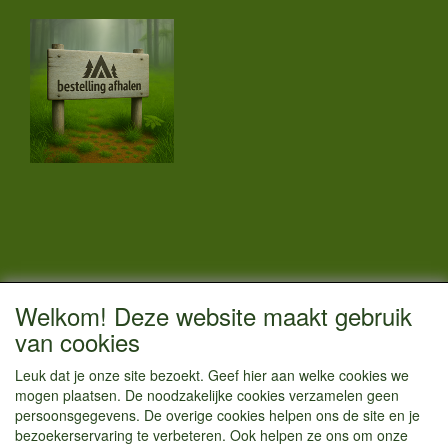
CONTACTGEGEVENS
Welkom! Deze website maakt gebruik
Vestigingsadres:
van cookies
Kamperenenzo.nl
Leuk dat je onze site bezoekt. Geef hier aan welke cookies we
Hoofdweg 36
mogen plaatsen. De noodzakelijke cookies verzamelen geen
1433 JW Kudelstaart
persoonsgegevens. De overige cookies helpen ons de site en je
bezoekerservaring te verbeteren. Ook helpen ze ons om onze
info@kamperenenzo.nl