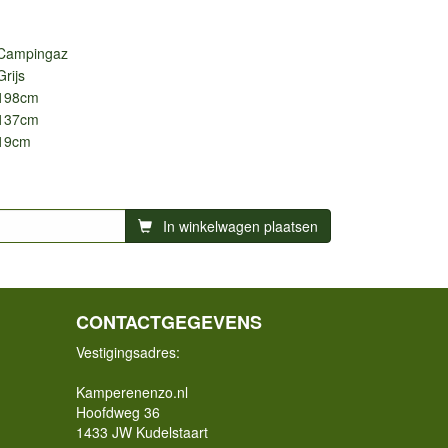
Campingaz
Grijs
198cm
137cm
19cm
In winkelwagen plaatsen
CONTACTGEGEVENS
Vestigingsadres:
Kamperenenzo.nl
Hoofdweg 36
1433 JW Kudelstaart