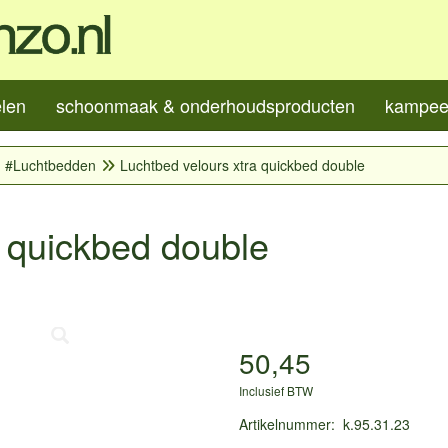
elen
schoonmaak & onderhoudsproducten
kampeer
#Luchtbedden
Luchtbed velours xtra quickbed double
a quickbed double
50,45
Inclusief BTW
Artikelnummer
:
k.95.31.23