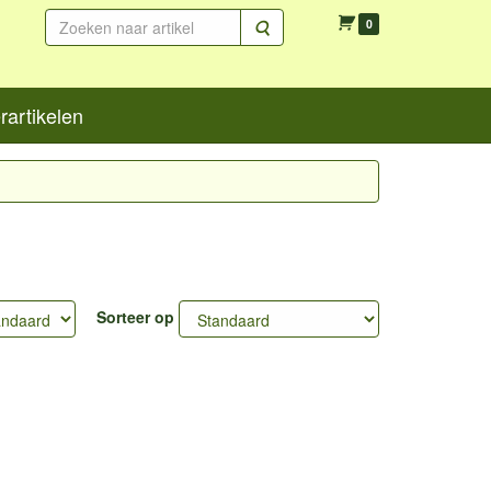
Zoeken
0
artikelen
Sorteer op