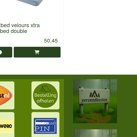
bed velours xtra
kbed double
50,45