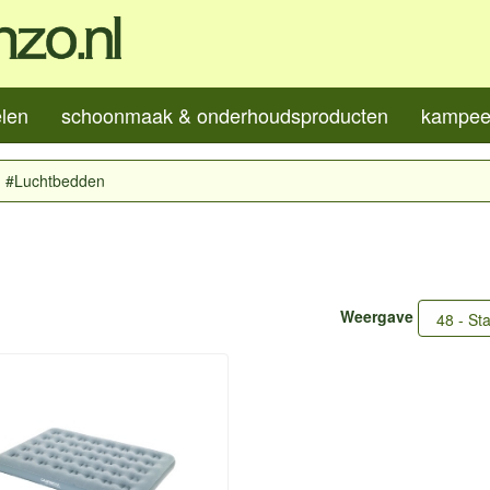
elen
schoonmaak & onderhoudsproducten
kampeer
#Luchtbedden
Weergave