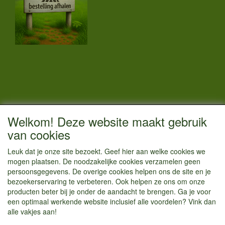
CONTACTGEGEVENS
Welkom! Deze website maakt gebruik
Vestigingsadres:
van cookies
Kamperenenzo.nl
Leuk dat je onze site bezoekt. Geef hier aan welke cookies we
Hoofdweg 36
mogen plaatsen. De noodzakelijke cookies verzamelen geen
1433 JW Kudelstaart
persoonsgegevens. De overige cookies helpen ons de site en je
bezoekerservaring te verbeteren. Ook helpen ze ons om onze
info@kamperenenzo.nl
producten beter bij je onder de aandacht te brengen. Ga je voor
Tel : 06 125 82 112
een optimaal werkende website inclusief alle voordelen? Vink dan
alle vakjes aan!
Handelend onder
Caravanstalling Westwijk