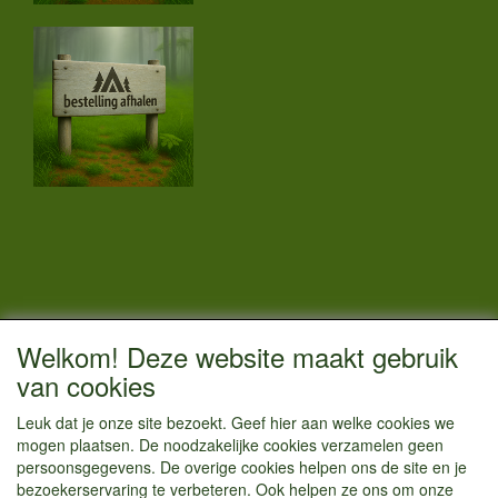
CONTACTGEGEVENS
Welkom! Deze website maakt gebruik
Vestigingsadres:
van cookies
Kamperenenzo.nl
Leuk dat je onze site bezoekt. Geef hier aan welke cookies we
Hoofdweg 36
mogen plaatsen. De noodzakelijke cookies verzamelen geen
1433 JW Kudelstaart
persoonsgegevens. De overige cookies helpen ons de site en je
bezoekerservaring te verbeteren. Ook helpen ze ons om onze
info@kamperenenzo.nl