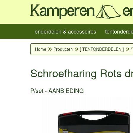
onderdelen & accessoires
tentonderd
Home
Producten
[ TENTONDERDELEN ]
*
Schroefharing Rots dr
P/set
AANBIEDING