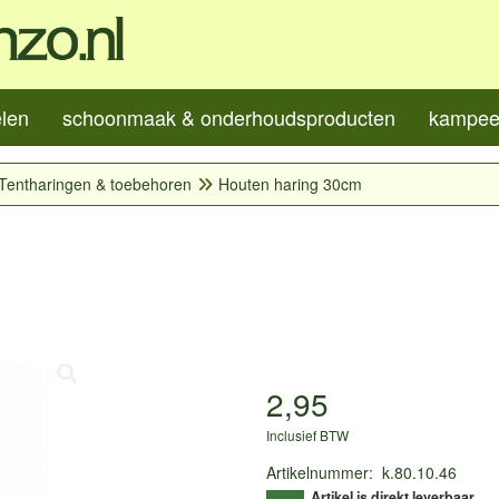
elen
schoonmaak & onderhoudsproducten
kampeer
Tentharingen & toebehoren
Houten haring 30cm
2,95
Inclusief BTW
Artikelnummer
:
k.80.10.46
Artikel is direkt leverbaar