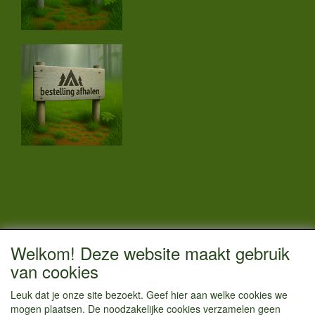
CONTACTGEGEVENS
Welkom! Deze website maakt gebruik
Vestigingsadres:
van cookies
Kamperenenzo.nl
Leuk dat je onze site bezoekt. Geef hier aan welke cookies we
Hoofdweg 36
mogen plaatsen. De noodzakelijke cookies verzamelen geen
1433 JW Kudelstaart