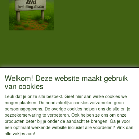
CONTACTGEGEVENS
Welkom! Deze website maakt gebruik
Vestigingsadres:
van cookies
Kamperenenzo.nl
Leuk dat je onze site bezoekt. Geef hier aan welke cookies we
Hoofdweg 36
mogen plaatsen. De noodzakelijke cookies verzamelen geen
1433 JW Kudelstaart
persoonsgegevens. De overige cookies helpen ons de site en je
bezoekerservaring te verbeteren. Ook helpen ze ons om onze
info@kamperenenzo.nl
producten beter bij je onder de aandacht te brengen. Ga je voor
Tel : 06 125 82 112
een optimaal werkende website inclusief alle voordelen? Vink dan
alle vakjes aan!
Handelend onder