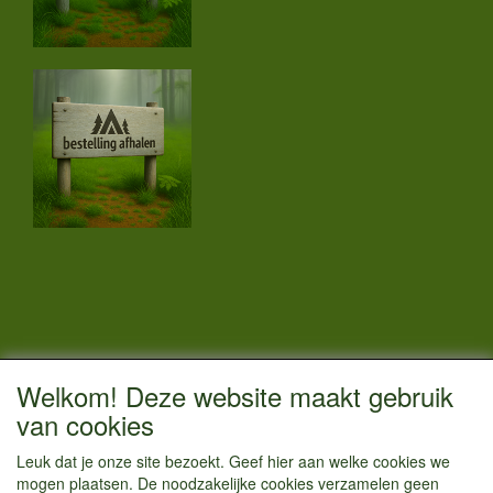
CONTACTGEGEVENS
Welkom! Deze website maakt gebruik
Vestigingsadres:
van cookies
Kamperenenzo.nl
Leuk dat je onze site bezoekt. Geef hier aan welke cookies we
Hoofdweg 36
mogen plaatsen. De noodzakelijke cookies verzamelen geen
1433 JW Kudelstaart