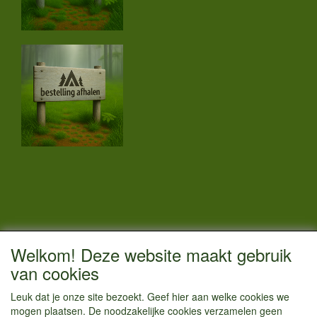
CONTACTGEGEVENS
Welkom! Deze website maakt gebruik
Vestigingsadres:
van cookies
Kamperenenzo.nl
Leuk dat je onze site bezoekt. Geef hier aan welke cookies we
Hoofdweg 36
mogen plaatsen. De noodzakelijke cookies verzamelen geen
1433 JW Kudelstaart