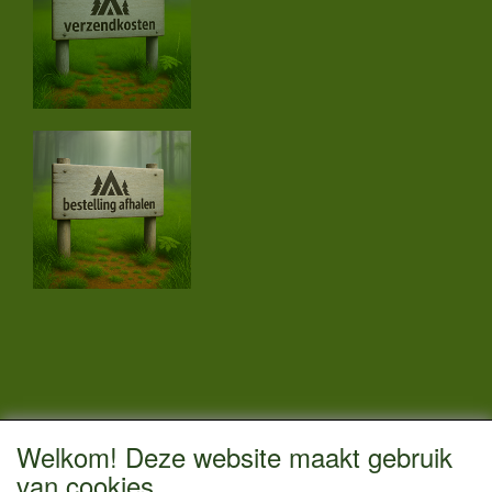
CONTACTGEGEVENS
Welkom! Deze website maakt gebruik
Vestigingsadres:
van cookies