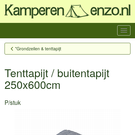
Menu
*Grondzeilen & tenttapijt
Tenttapijt / buitentapijt
250x600cm
P/stuk