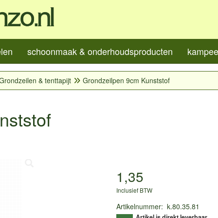
elen
schoonmaak & onderhoudsproducten
kampeer
Grondzeilen & tenttapijt
Grondzeilpen 9cm Kunststof
nststof
1,35
Inclusief BTW
Artikelnummer
:
k.80.35.81
Artikel is direkt leverbaar