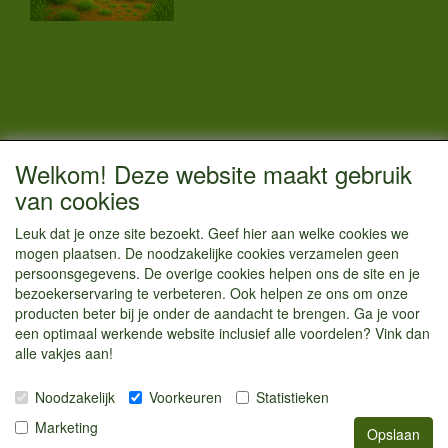
CONTACTGEGEVENS
Welkom! Deze website maakt gebruik
Vestigingsadres:
van cookies
Kamperenenzo.nl
Leuk dat je onze site bezoekt. Geef hier aan welke cookies we
Hoofdweg 36
mogen plaatsen. De noodzakelijke cookies verzamelen geen
1433 JW Kudelstaart
persoonsgegevens. De overige cookies helpen ons de site en je
bezoekerservaring te verbeteren. Ook helpen ze ons om onze
info@kamperenenzo.nl
producten beter bij je onder de aandacht te brengen. Ga je voor
Tel : 06 125 82 112
een optimaal werkende website inclusief alle voordelen? Vink dan
alle vakjes aan!
Handelend onder
Caravanstalling Westwijk
Noodzakelijk
Voorkeuren
Statistieken
KvK nummer : 70477329
Marketing
Opslaan