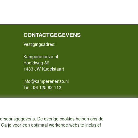
CONTACTGEGEVENS
Vestigingsadres:
Kamperenenzo.nl
Hoofdweg 36
1433 JW Kudelstaart
info@kamperenenzo.nl
Tel : 06 125 82 112
Handelend onder
Caravanstalling Westwijk
KvK nummer : 70477329
 persoonsgegevens. De overige cookies helpen ons de
 Ga je voor een optimaal werkende website inclusief