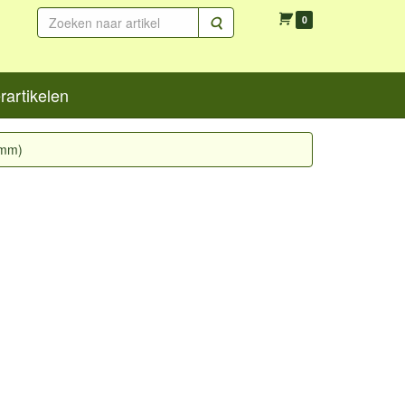
Zoeken
0
artikelen
2mm)