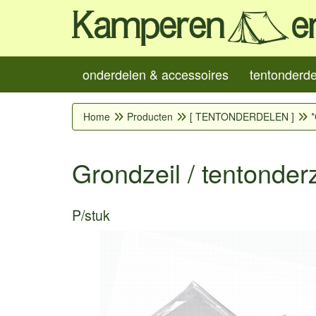
onderdelen & accessoires
tentonderd
Home
Producten
[ TENTONDERDELEN ]
*
Grondzeil / tentonde
P/stuk