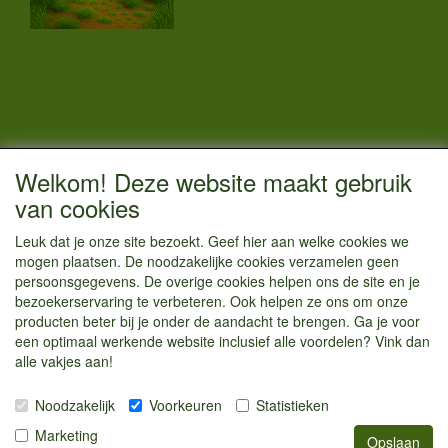
CONTACTGEGEVENS
Welkom! Deze website maakt gebruik
Vestigingsadres:
van cookies
Kamperenenzo.nl
Leuk dat je onze site bezoekt. Geef hier aan welke cookies we
Hoofdweg 36
mogen plaatsen. De noodzakelijke cookies verzamelen geen
1433 JW Kudelstaart
persoonsgegevens. De overige cookies helpen ons de site en je
bezoekerservaring te verbeteren. Ook helpen ze ons om onze
info@kamperenenzo.nl
producten beter bij je onder de aandacht te brengen. Ga je voor
Tel : 06 125 82 112
een optimaal werkende website inclusief alle voordelen? Vink dan
alle vakjes aan!
Handelend onder
Caravanstalling Westwijk
Noodzakelijk
Voorkeuren
Statistieken
KvK nummer : 70477329
Marketing
Opslaan