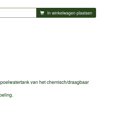
In winkelwagen plaatsen
de spoelwatertank van het chemisch/draagbaar
oeling.