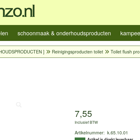
elen
schoonmaak & onderhoudsproducten
kampeer
HOUDSPRODUCTEN ]
Reinigingsproducten toilet
Toilet flush pro
7,55
Inclusief BTW
Artikelnummer
:
k.65.10.01
Artikel is direkt leverbaar