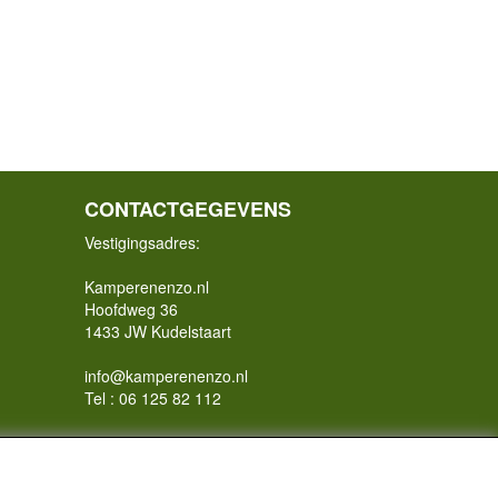
CONTACTGEGEVENS
Vestigingsadres:
Kamperenenzo.nl
Hoofdweg 36
1433 JW Kudelstaart
info@kamperenenzo.nl
Tel : 06 125 82 112
Handelend onder
Caravanstalling Westwijk
KvK nummer : 70477329