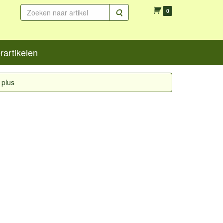
Zoeken
0
artikelen
 plus