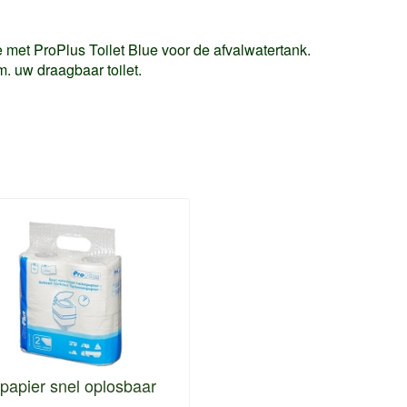
ie met ProPlus Toilet Blue voor de afvalwatertank.
m. uw draagbaar toilet.
tpapier snel oplosbaar