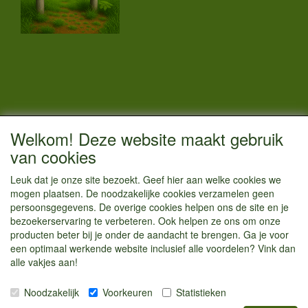
CONTACTGEGEVENS
Welkom! Deze website maakt gebruik
Vestigingsadres:
van cookies
Kamperenenzo.nl
Leuk dat je onze site bezoekt. Geef hier aan welke cookies we
Hoofdweg 36
mogen plaatsen. De noodzakelijke cookies verzamelen geen
1433 JW Kudelstaart
persoonsgegevens. De overige cookies helpen ons de site en je
bezoekerservaring te verbeteren. Ook helpen ze ons om onze
info@kamperenenzo.nl
producten beter bij je onder de aandacht te brengen. Ga je voor
Tel : 06 125 82 112
een optimaal werkende website inclusief alle voordelen? Vink dan
alle vakjes aan!
Handelend onder
Caravanstalling Westwijk
Noodzakelijk
Voorkeuren
Statistieken
KvK nummer : 70477329