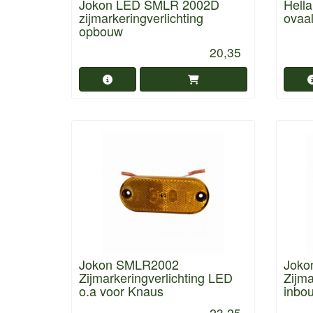
Jokon LED SMLR 2002D
Hella
zijmarkeringverlichting
ovaa
opbouw
20,35
Jokon SMLR2002
Joko
Zijmarkeringverlichting LED
Zijma
o.a voor Knaus
inbo
23,25