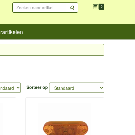
Zoeken
0
artikelen
Sorteer op