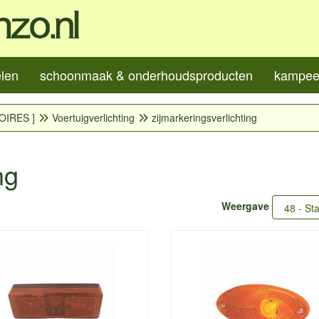
elen
schoonmaak & onderhoudsproducten
kampeer
OIRES ]
Voertuigverlichting
zijmarkeringsverlichting
ng
Weergave