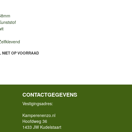
58mm
Kunststof
wit
Zelfklevend
L NIET OP VOORRAAD
CONTACTGEGEVENS
Vestigingsadres:
Kamperenenzo.nl
Hoofdweg 36
1433 JW Kudelstaart