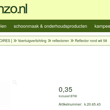
elen
schoonmaak & onderhoudsproducten
kampeer
OIRES ]
Voertuigverlichting
reflectoren
Reflector rond wit 58
0,35
Inclusief BTW
Artikelnummer
:
k.20.65.43