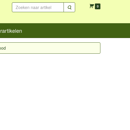
Zoeken
0
artikelen
rood