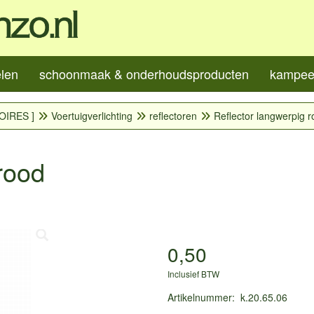
elen
schoonmaak & onderhoudsproducten
kampeer
OIRES ]
Voertuigverlichting
reflectoren
Reflector langwerpig 
rood
0,50
Inclusief BTW
Artikelnummer
:
k.20.65.06