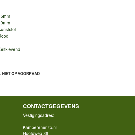
85mm
39mm
Kunststof
Rood
Zelfklevend
L NIET OP VOORRAAD
CONTACTGEGEVENS
Vestigingsadres:
Kamperenenzo.nl
Hoofdweg 36