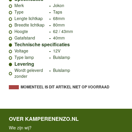
-
Merk
Jokon
-
Type
Taps
-
Lengte lichtkap
68mm
-
Breedte lichtkap
80mm
-
Hoogte
62 / 43mm
-
Gatafstand
40mm
Technische specificaties
-
Voltage
12V
-
Type lamp
Buislamp
Levering
-
Wordt geleverd
Buislamp
zonder
MOMENTEEL IS DIT ARTIKEL NIET OP VOORRAAD
OVER KAMPERENENZO.NL
Wie zijn wij?