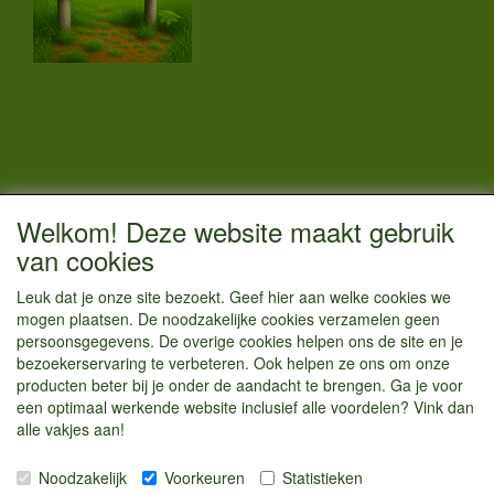
CONTACTGEGEVENS
Welkom! Deze website maakt gebruik
Vestigingsadres:
van cookies
Kamperenenzo.nl
Leuk dat je onze site bezoekt. Geef hier aan welke cookies we
Hoofdweg 36
mogen plaatsen. De noodzakelijke cookies verzamelen geen
1433 JW Kudelstaart
persoonsgegevens. De overige cookies helpen ons de site en je
bezoekerservaring te verbeteren. Ook helpen ze ons om onze
info@kamperenenzo.nl
producten beter bij je onder de aandacht te brengen. Ga je voor
Tel : 06 125 82 112
een optimaal werkende website inclusief alle voordelen? Vink dan
alle vakjes aan!
Handelend onder
Caravanstalling Westwijk
Noodzakelijk
Voorkeuren
Statistieken
KvK nummer : 70477329