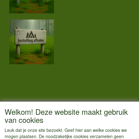
CONTACTGEGEVENS
Welkom! Deze website maakt gebruik
Vestigingsadres:
van cookies
Kamperenenzo.nl
Leuk dat je onze site bezoekt. Geef hier aan welke cookies we
Hoofdweg 36
mogen plaatsen. De noodzakelijke cookies verzamelen geen
1433 JW Kudelstaart