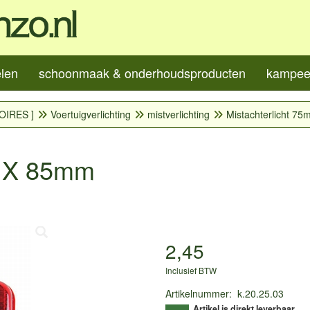
elen
schoonmaak & onderhoudsproducten
kampeer
OIRES ]
Voertuigverlichting
mistverlichting
Mistachterlicht 7
m X 85mm
2,45
Inclusief BTW
Artikelnummer
:
k.20.25.03
Artikel is direkt leverbaar