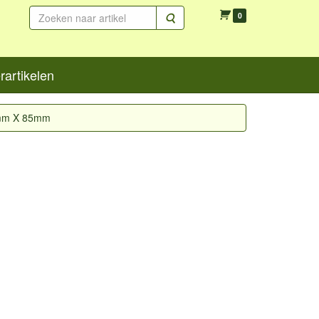
Zoeken
0
artikelen
5mm X 85mm