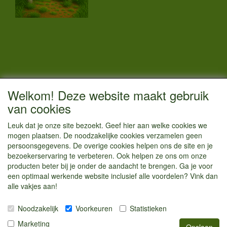
CONTACTGEGEVENS
Welkom! Deze website maakt gebruik
Vestigingsadres:
van cookies
Kamperenenzo.nl
Leuk dat je onze site bezoekt. Geef hier aan welke cookies we
Hoofdweg 36
mogen plaatsen. De noodzakelijke cookies verzamelen geen
1433 JW Kudelstaart
persoonsgegevens. De overige cookies helpen ons de site en je
bezoekerservaring te verbeteren. Ook helpen ze ons om onze
info@kamperenenzo.nl
producten beter bij je onder de aandacht te brengen. Ga je voor
Tel : 06 125 82 112
een optimaal werkende website inclusief alle voordelen? Vink dan
alle vakjes aan!
Handelend onder
Caravanstalling Westwijk
Noodzakelijk
Voorkeuren
Statistieken
KvK nummer : 70477329
Marketing