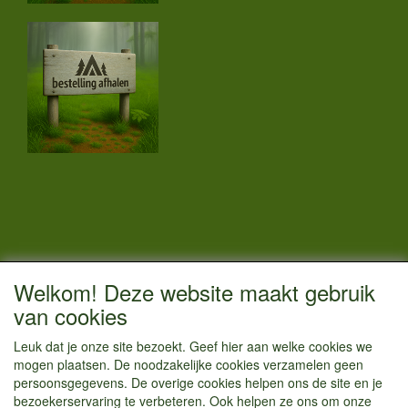
CONTACTGEGEVENS
Welkom! Deze website maakt gebruik
Vestigingsadres:
van cookies
Kamperenenzo.nl
Leuk dat je onze site bezoekt. Geef hier aan welke cookies we
Hoofdweg 36
mogen plaatsen. De noodzakelijke cookies verzamelen geen
1433 JW Kudelstaart
persoonsgegevens. De overige cookies helpen ons de site en je
bezoekerservaring te verbeteren. Ook helpen ze ons om onze
info@kamperenenzo.nl