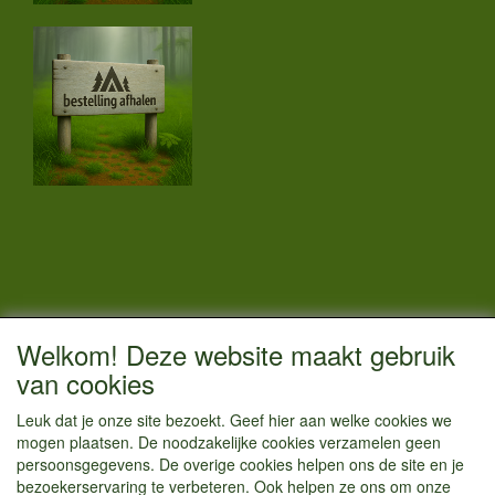
CONTACTGEGEVENS
Welkom! Deze website maakt gebruik
Vestigingsadres:
van cookies
Kamperenenzo.nl
Leuk dat je onze site bezoekt. Geef hier aan welke cookies we
Hoofdweg 36
mogen plaatsen. De noodzakelijke cookies verzamelen geen
1433 JW Kudelstaart
persoonsgegevens. De overige cookies helpen ons de site en je
bezoekerservaring te verbeteren. Ook helpen ze ons om onze
info@kamperenenzo.nl