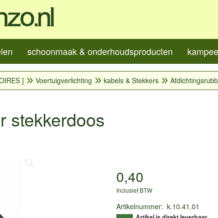
elen
schoonmaak & onderhoudsproducten
kampeer
OIRES ]
Voertuigverlichting
kabels & Stekkers
Afdichtingsrub
or stekkerdoos
0,40
Inclusief BTW
Artikelnummer
:
k.10.41.01
Artikel is direkt leverbaar