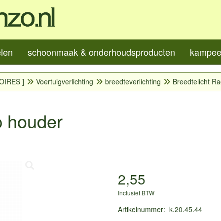
elen
schoonmaak & onderhoudsproducten
kampeer
OIRES ]
Voertuigverlichting
breedteverlichting
Breedtelicht R
p houder
2,55
Inclusief BTW
Artikelnummer
:
k.20.45.44