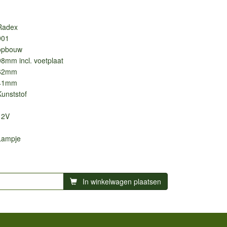
Radex
901
opbouw
98mm incl. voetplaat
62mm
41mm
Kunststof
12V
Lampje
In winkelwagen plaatsen