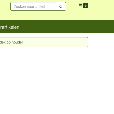
Zoeken
0
artikelen
adex op houder