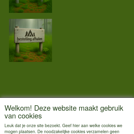
CONTACTGEGEVENS
Welkom! Deze website maakt gebruik
Vestigingsadres:
van cookies
Kamperenenzo.nl
Leuk dat je onze site bezoekt. Geef hier aan welke cookies we
Einsteinstraat 52
mogen plaatsen. De noodzakelijke cookies verzamelen geen
1433 BG Kudelstaart