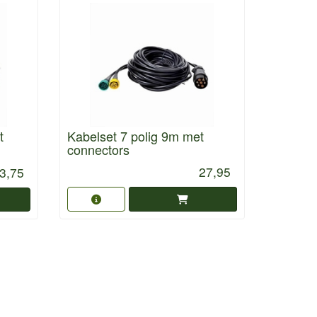
t
Kabelset 7 polig 9m met
connectors
27,95
3,75