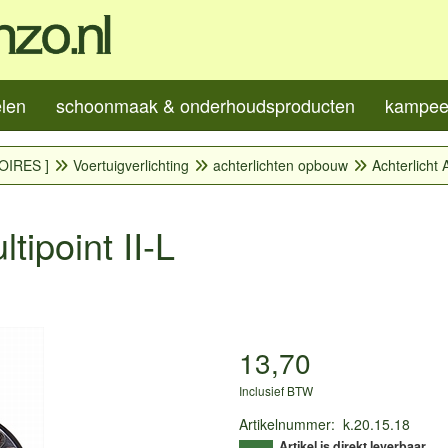
elen
schoonmaak & onderhoudsproducten
kampeer
OIRES ]
Voertuigverlichting
achterlichten opbouw
Achterlicht 
tipoint II-L
13,70
Inclusief BTW
Artikelnummer
:
k.20.15.18
Artikel is direkt leverbaar