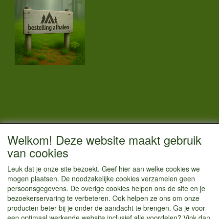
CONTACTGEGEVENS
Welkom! Deze website maakt gebruik
Vestigingsadres:
van cookies
Kamperenenzo.nl
Leuk dat je onze site bezoekt. Geef hier aan welke cookies we
Hoofdweg 36
mogen plaatsen. De noodzakelijke cookies verzamelen geen
1433 JW Kudelstaart
persoonsgegevens. De overige cookies helpen ons de site en je
bezoekerservaring te verbeteren. Ook helpen ze ons om onze
info@kamperenenzo.nl
producten beter bij je onder de aandacht te brengen. Ga je voor
Tel : 06 125 82 112
een optimaal werkende website inclusief alle voordelen? Vink dan