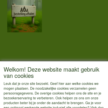
CONTACTGEGEVENS
Welkom! Deze website maakt gebruik
Vestigingsadres:
van cookies
Kamperenenzo.nl
Leuk dat je onze site bezoekt. Geef hier aan welke cookies we
Hoofdweg 36
mogen plaatsen. De noodzakelijke cookies verzamelen geen
1433 JW Kudelstaart
persoonsgegevens. De overige cookies helpen ons de site en je
bezoekerservaring te verbeteren. Ook helpen ze ons om onze
info@kamperenenzo.nl
producten beter bij je onder de aandacht te brengen. Ga je voor
Tel : 06 125 82 112
een optimaal werkende website inclusief alle voordelen? Vink dan