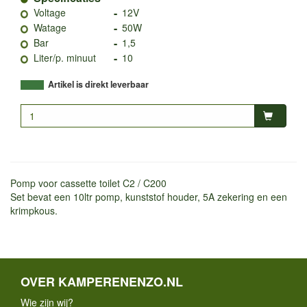
-
Voltage
12V
-
Watage
50W
-
Bar
1,5
-
Liter/p. minuut
10
Artikel is direkt leverbaar
Pomp voor cassette toilet C2 / C200
Set bevat een 10ltr pomp, kunststof houder, 5A zekering en een
krimpkous.
OVER KAMPERENENZO.NL
Wie zijn wij?