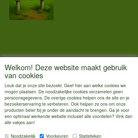
CONTACTGEGEVENS
Welkom! Deze website maakt gebruik
Vestigingsadres:
van cookies
Kamperenenzo.nl
Leuk dat je onze site bezoekt. Geef hier aan welke cookies we
Einsteinstraat 52
mogen plaatsen. De noodzakelijke cookies verzamelen geen
1433 BG Kudelstaart
persoonsgegevens. De overige cookies helpen ons de site en je
bezoekerservaring te verbeteren. Ook helpen ze ons om onze
info@kamperenenzo.nl
producten beter bij je onder de aandacht te brengen. Ga je voor
Tel : 06 125 82 112
een optimaal werkende website inclusief alle voordelen? Vink dan
alle vakjes aan!
Handelend onder
Caravanstalling Westwijk
Noodzakelijk
Voorkeuren
Statistieken
KvK nummer : 70477329