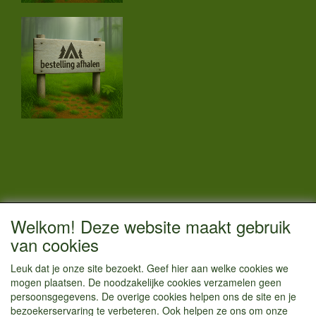
CONTACTGEGEVENS
Welkom! Deze website maakt gebruik
Vestigingsadres:
van cookies
Kamperenenzo.nl
Leuk dat je onze site bezoekt. Geef hier aan welke cookies we
Hoofdweg 36
mogen plaatsen. De noodzakelijke cookies verzamelen geen
1433 JW Kudelstaart
persoonsgegevens. De overige cookies helpen ons de site en je
bezoekerservaring te verbeteren. Ook helpen ze ons om onze
info@kamperenenzo.nl