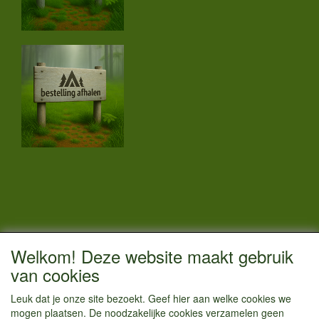
CONTACTGEGEVENS
Welkom! Deze website maakt gebruik
Vestigingsadres:
van cookies
Kamperenenzo.nl
Leuk dat je onze site bezoekt. Geef hier aan welke cookies we
Einsteinstraat 52
mogen plaatsen. De noodzakelijke cookies verzamelen geen
1433 BG Kudelstaart